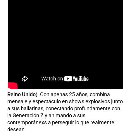
Tras ganar el
IMB Talent
y actuar en
Primavera
Pro 2024
, ha participado en varios festivales
europeos:
Reeperbahn (Hamburgo, Alemania),
Waves Vienna (Viena, Austria), Fiesta Latina
(Bruselas, Bélgica), PIN Conference (Skopje,
Macedonia) o Summer by the River (Londres,
Reino Unido)
. Con apenas 25 años, combina
mensaje y espectáculo en shows explosivos junto
a sus bailarinas, conectando profundamente con
la Generación Z y animando a sus
contemporánexs a perseguir lo que realmente
desean.