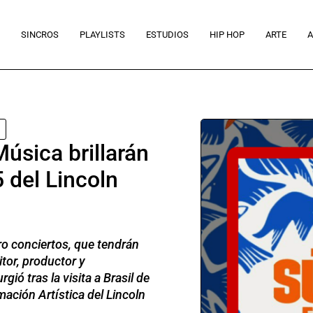
SINCROS
PLAYLISTS
ESTUDIOS
HIP HOP
ARTE
A
úsica brillarán
 del Lincoln
ro conciertos, que tendrán
tor, productor y
gió tras la visita a Brasil de
ación Artística del Lincoln