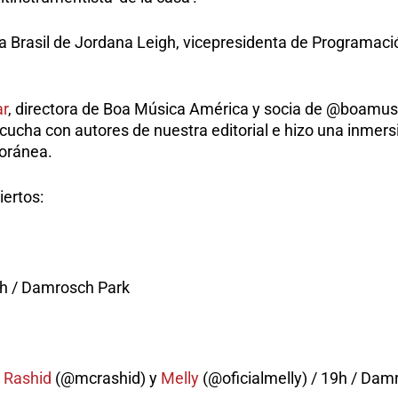
a a Brasil de Jordana Leigh, vicepresidenta de Programació
ar
, directora de Boa Música América y socia de @boamusi
scucha con autores de nuestra editorial e hizo una inmer
oránea.
iertos:
h / Damrosch Park
,
Rashid
(@mcrashid) y
Melly
(@oficialmelly) / 19h / Dam