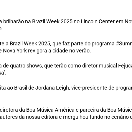
a brilharão na Brazil Week 2025 no Lincoln Center em N
o.
te a Brazil Week 2025, que faz parte do programa #Sum
de Nova York revigora a cidade no verão.
 de quatro shows, que terão como diretor musical Fejuca
a’.
ita ao Brasil de Jordana Leigh, vice-presidente de progra
 diretora da Boa Música América e parceira da Boa Música
utores da nossa editora e mergulhou fundo no cenário d