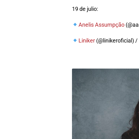
19 de julio:
Anelis Assumpção
(@aas
Liniker
(@linikeroficial) 