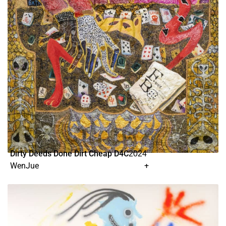
Dirty Deeds Done Dirt Cheap D4C
2024
WenJue
+