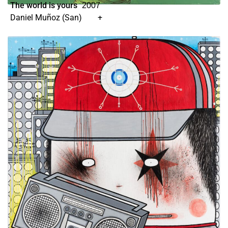
The world is yours
2007
Daniel Muñoz (San)
+