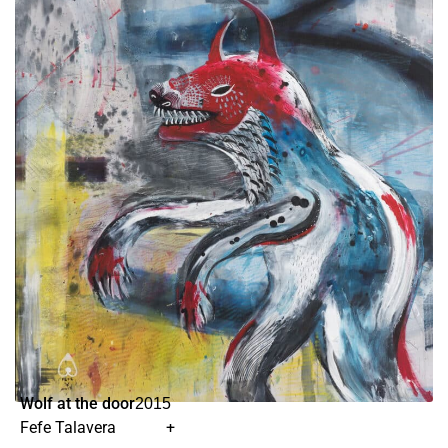
Wolf at the door
2015
Fefe Talavera
+