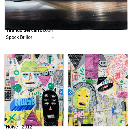
Tirando del carro
2014
Spock Brillor
+
Noise
2012